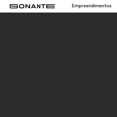
Empreendimentos