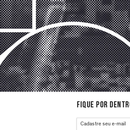
Fique por dentr